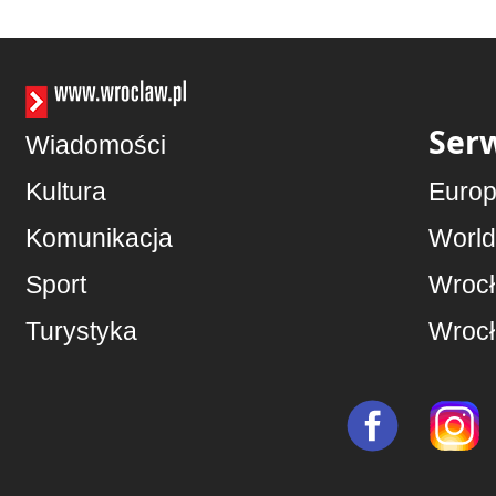
Serw
Wiadomości
Kultura
Europ
Komunikacja
Worl
Sport
Wrocł
Turystyka
Wrocł