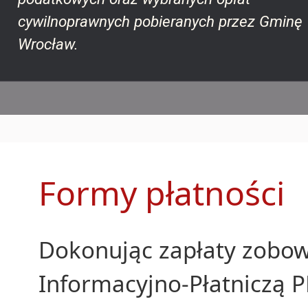
cywilnoprawnych pobieranych przez Gminę
Wrocław.
Formy płatności
Dokonując zapłaty zobow
Informacyjno-Płatniczą P